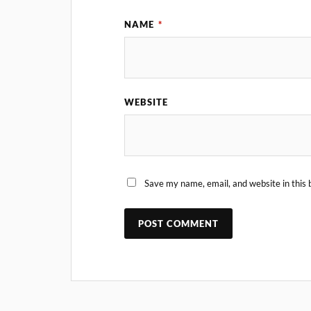
NAME
*
WEBSITE
Save my name, email, and website in this 