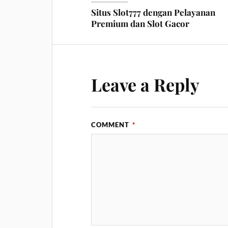
Situs Slot777 dengan Pelayanan
Premium dan Slot Gacor
Leave a Reply
COMMENT
*