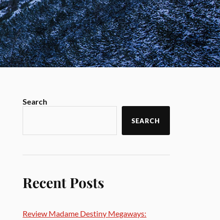
Search
SEARCH
Recent Posts
Review Madame Destiny Megaways: