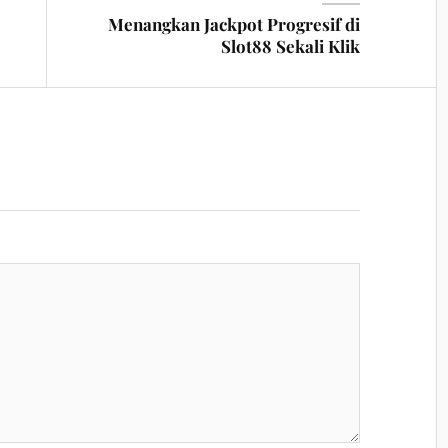
Menangkan Jackpot Progresif di
Slot88 Sekali Klik