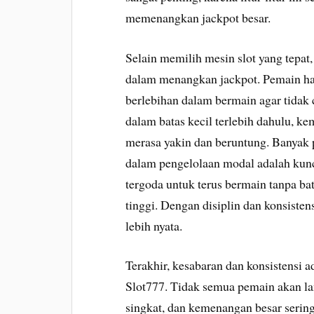
memenangkan jackpot besar.
Selain memilih mesin slot yang tepat
dalam menangkan jackpot. Pemain har
berlebihan dalam bermain agar tidak
dalam batas kecil terlebih dahulu, k
merasa yakin dan beruntung. Banyak
dalam pengelolaan modal adalah kun
tergoda untuk terus bermain tanpa ba
tinggi. Dengan disiplin dan konsiste
lebih nyata.
Terakhir, kesabaran dan konsistensi 
Slot777. Tidak semua pemain akan 
singkat, dan kemenangan besar sering