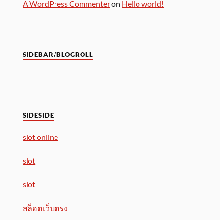
A WordPress Commenter
on
Hello world!
SIDEBAR/BLOGROLL
SIDESIDE
slot online
slot
slot
สล็อตเว็บตรง