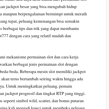
n jackpot besar yang bisa mengubah hidup
la maupun berpengalaman bermimpi untuk meraih
i yang tepat, peluang kemenangan bisa semakin
s berbagai tips dan trik yang dapat membantu
t777 dengan cara yang relatif mudah dan
mi mekanisme permainan slot dan cara kerja
awarkan berbagai jenis permainan slot dengan
beda-beda. Beberapa mesin slot memiliki jackpot
t akan terus bertambah seiring waktu hingga ada
ya. Untuk meningkatkan peluang, pemain
 jackpot progresif dan tingkat RTP yang tinggi.
s seperti simbol wild, scatter, dan bonus putaran
i sering kali menjadi kunci untuk membuka peluang