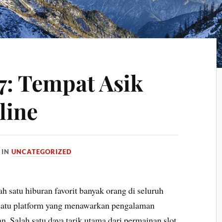
7: Tempat Asik
line
IN
UNCATEGORIZED
ah satu hiburan favorit banyak orang di seluruh
 satu platform yang menawarkan pengalaman
 Salah satu daya tarik utama dari permainan slot