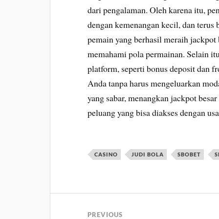
dari pengalaman. Oleh karena itu, pe
dengan kemenangan kecil, dan terus 
pemain yang berhasil meraih jackpot 
memahami pola permainan. Selain it
platform, seperti bonus deposit dan f
Anda tanpa harus mengeluarkan modal
yang sabar, menangkan jackpot besar
peluang yang bisa diakses dengan usa
CASINO
JUDI BOLA
SBOBET
S
PREVIOUS