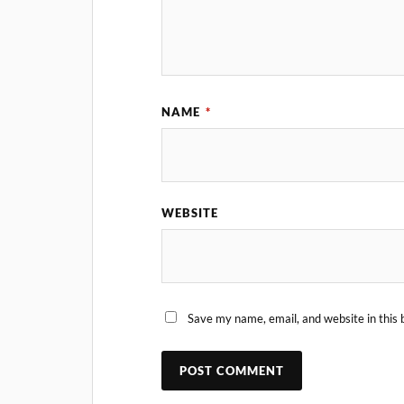
NAME
*
WEBSITE
Save my name, email, and website in this 