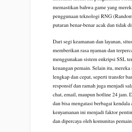
memastikan bahwa game yang mereka 
penggunaan teknologi RNG (Random N
putaran benar-benar acak dan tidak 
Dari segi keamanan dan layanan, situ
memberikan rasa nyaman dan terperc
menggunakan sistem enkripsi SSL ter
keuangan pemain. Selain itu, merek
lengkap dan cepat, seperti transfer b
responsif dan ramah juga menjadi sal
chat, email, maupun hotline 24 jam.
dan bisa mengatasi berbagai kendala
kenyamanan ini menjadi faktor pentin
dan dipercaya oleh komunitas pemain 