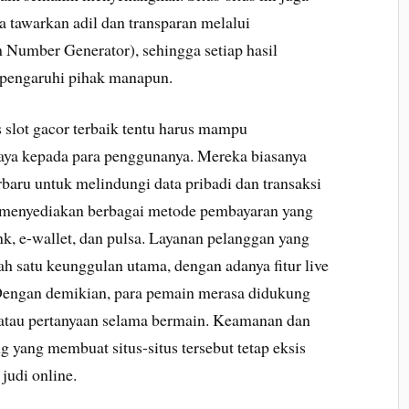
tawarkan adil dan transparan melalui
umber Generator), sehingga setiap hasil
dipengaruhi pihak manapun.
s slot gacor terbaik tentu harus mampu
aya kepada para penggunanya. Mereka biasanya
baru untuk melindungi data pribadi dan transaksi
a menyediakan berbagai metode pembayaran yang
ank, e-wallet, dan pulsa. Layanan pelanggan yang
ah satu keunggulan utama, dengan adanya fitur live
 Dengan demikian, para pemain merasa didukung
 atau pertanyaan selama bermain. Keamanan dan
g yang membuat situs-situs tersebut tetap eksis
judi online.