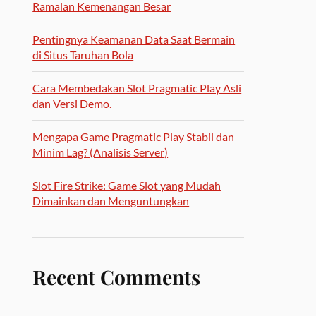
Ramalan Kemenangan Besar
Pentingnya Keamanan Data Saat Bermain
di Situs Taruhan Bola
Cara Membedakan Slot Pragmatic Play Asli
dan Versi Demo.
Mengapa Game Pragmatic Play Stabil dan
Minim Lag? (Analisis Server)
Slot Fire Strike: Game Slot yang Mudah
Dimainkan dan Menguntungkan
Recent Comments