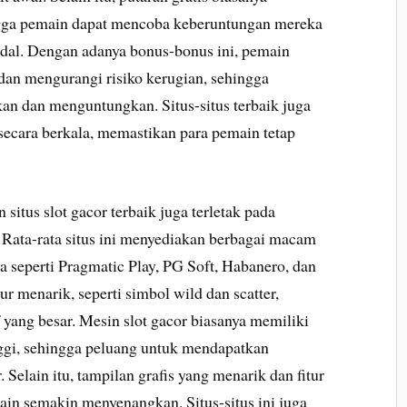
ingga pemain dapat mencoba keberuntungan mereka
dal. Dengan adanya bonus-bonus ini, pemain
an mengurangi risiko kerugian, sehingga
n dan menguntungkan. Situs-situs terbaik juga
ecara berkala, memastikan para pemain tetap
situs slot gacor terbaik juga terletak pada
 Rata-rata situs ini menyediakan berbagai macam
a seperti Pragmatic Play, PG Soft, Habanero, dan
tur menarik, seperti simbol wild dan scatter,
f yang besar. Mesin slot gacor biasanya memiliki
ggi, sehingga peluang untuk mendapatkan
 Selain itu, tampilan grafis yang menarik dan fitur
in semakin menyenangkan. Situs-situs ini juga