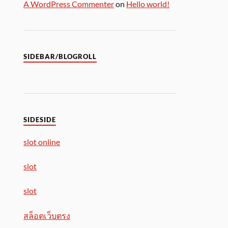
A WordPress Commenter
on
Hello world!
SIDEBAR/BLOGROLL
SIDESIDE
slot online
slot
slot
สล็อตเว็บตรง