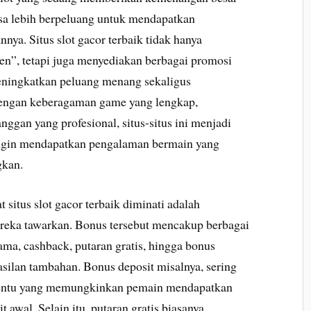
sa lebih berpeluang untuk mendapatkan
nya. Situs slot gacor terbaik tidak hanya
n”, tetapi juga menyediakan berbagai promosi
ingkatkan peluang menang sekaligus
engan keberagaman game yang lengkap,
nggan yang profesional, situs-situs ini menjadi
 ingin mendapatkan pengalaman bermain yang
gkan.
situs slot gacor terbaik diminati adalah
eka tawarkan. Bonus tersebut mencakup berbagai
ama, cashback, putaran gratis, hingga bonus
silan tambahan. Bonus deposit misalnya, sering
ertentu yang memungkinkan pemain mendapatkan
awal. Selain itu, putaran gratis biasanya