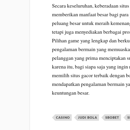
Secara keseluruhan, keberadaan situs
memberikan manfaat besar bagi para
peluang besar untuk meraih kemenang
tetapi juga menyediakan berbagai pr
Pilihan game yang lengkap dan berku
pengalaman bermain yang memuaskan
pelanggan yang prima menciptakan s
karena itu, bagi siapa saja yang ingi
memilih situs gacor terbaik dengan 
mendapatkan pengalaman bermain ya
keuntungan besar.
CASINO
JUDI BOLA
SBOBET
S