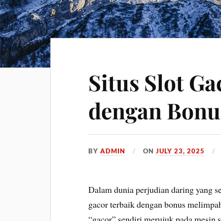
Situs Slot Ga
dengan Bonu
BY
ADMIN
ON
JULY 23, 2025
Dalam dunia perjudian daring yang s
gacor terbaik dengan bonus melimpah
“gacor” sendiri merujuk pada mesin