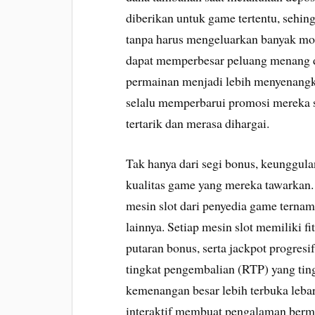
diberikan untuk game tertentu, seh
tanpa harus mengeluarkan banyak mo
dapat memperbesar peluang menang d
permainan menjadi lebih menyenangka
selalu memperbarui promosi mereka s
tertarik dan merasa dihargai.
Tak hanya dari segi bonus, keunggulan 
kualitas game yang mereka tawarkan.
mesin slot dari penyedia game ternam
lainnya. Setiap mesin slot memiliki fi
putaran bonus, serta jackpot progresi
tingkat pengembalian (RTP) yang tin
kemenangan besar lebih terbuka lebar.
interaktif membuat pengalaman berma