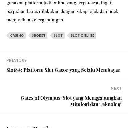
gunakan platform judi online yang terpercaya. Ingat,
perjudian harus dilakukan dengan sikap bijak dan tidak
menjadikan ketergantungan.
CASINO
SBOBET
SLOT
SLOT ONLINE
PREVIOUS
Slot88: Platform Slot Gacor yang Selalu Membayar
NEXT
Gates of Olympus: Slot yang Menggabungkan
Mitologi dan Teknologi