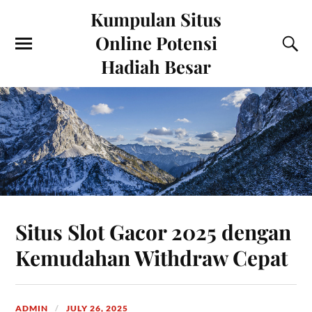
Kumpulan Situs
Online Potensi
Hadiah Besar
Situs Slot Gacor 2025 dengan
Kemudahan Withdraw Cepat
ADMIN
JULY 26, 2025