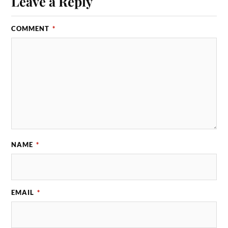
Leave a Reply
COMMENT
*
NAME
*
EMAIL
*