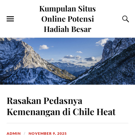
Kumpulan Situs
Online Potensi
Hadiah Besar
Rasakan Pedasnya
Kemenangan di Chile Heat
ADMIN
NOVEMBER 9, 2025