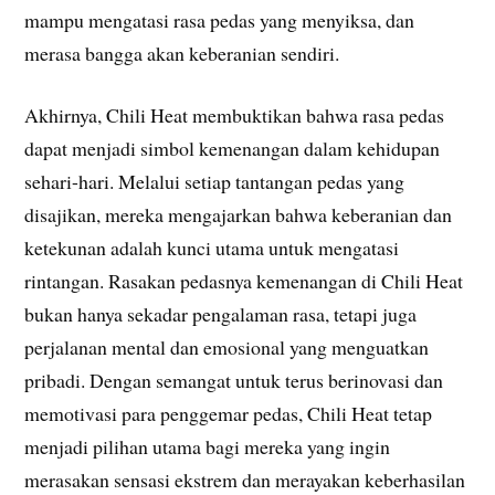
mampu mengatasi rasa pedas yang menyiksa, dan
merasa bangga akan keberanian sendiri.
Akhirnya, Chili Heat membuktikan bahwa rasa pedas
dapat menjadi simbol kemenangan dalam kehidupan
sehari-hari. Melalui setiap tantangan pedas yang
disajikan, mereka mengajarkan bahwa keberanian dan
ketekunan adalah kunci utama untuk mengatasi
rintangan. Rasakan pedasnya kemenangan di Chili Heat
bukan hanya sekadar pengalaman rasa, tetapi juga
perjalanan mental dan emosional yang menguatkan
pribadi. Dengan semangat untuk terus berinovasi dan
memotivasi para penggemar pedas, Chili Heat tetap
menjadi pilihan utama bagi mereka yang ingin
merasakan sensasi ekstrem dan merayakan keberhasilan