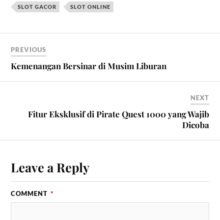
SLOT GACOR
SLOT ONLINE
PREVIOUS
Kemenangan Bersinar di Musim Liburan
NEXT
Fitur Eksklusif di Pirate Quest 1000 yang Wajib
Dicoba
Leave a Reply
COMMENT
*