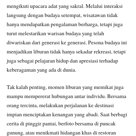
mengikuti upacara adat yang sakral. Melalui interaksi
langsung dengan budaya setempat, wisatawan tidak
hanya mendapatkan pengalaman berharga, tetapi juga
turut melestarikan warisan budaya yang telah
diwariskan dari generasi ke generasi. Pesona budaya ini
menjadikan liburan tidak hanya sekadar rekreasi, tetapi
juga sebagai pelajaran hidup dan apresiasi terhadap
keberagaman yang ada di dunia.
Tak kalah penting, momen liburan yang memikat juga
mampu mempererat hubungan antar individu. Bersama
orang tercinta, melakukan perjalanan ke destinasi
impian menciptakan kenangan yang abadi. Saat berbagi
cerita di pinggir pantai, berfoto bersama di puncak
gunung, atau menikmati hidangan khas di restoran