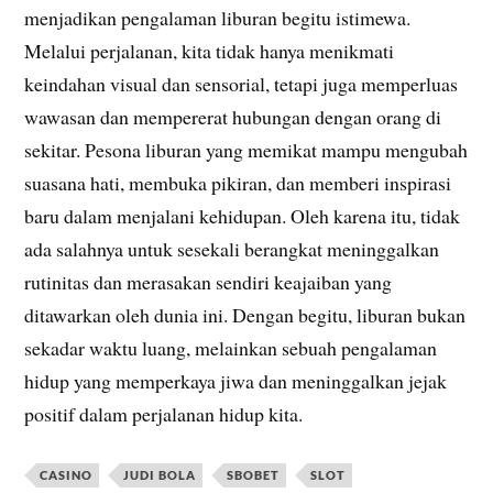
menjadikan pengalaman liburan begitu istimewa.
Melalui perjalanan, kita tidak hanya menikmati
keindahan visual dan sensorial, tetapi juga memperluas
wawasan dan mempererat hubungan dengan orang di
sekitar. Pesona liburan yang memikat mampu mengubah
suasana hati, membuka pikiran, dan memberi inspirasi
baru dalam menjalani kehidupan. Oleh karena itu, tidak
ada salahnya untuk sesekali berangkat meninggalkan
rutinitas dan merasakan sendiri keajaiban yang
ditawarkan oleh dunia ini. Dengan begitu, liburan bukan
sekadar waktu luang, melainkan sebuah pengalaman
hidup yang memperkaya jiwa dan meninggalkan jejak
positif dalam perjalanan hidup kita.
CASINO
JUDI BOLA
SBOBET
SLOT