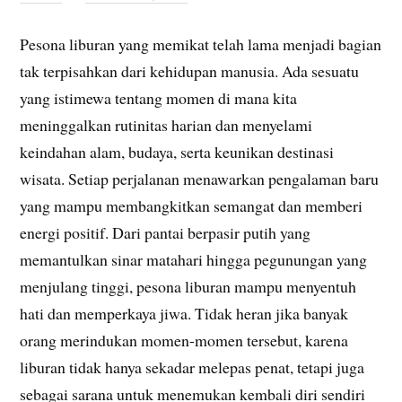
Pesona liburan yang memikat telah lama menjadi bagian
tak terpisahkan dari kehidupan manusia. Ada sesuatu
yang istimewa tentang momen di mana kita
meninggalkan rutinitas harian dan menyelami
keindahan alam, budaya, serta keunikan destinasi
wisata. Setiap perjalanan menawarkan pengalaman baru
yang mampu membangkitkan semangat dan memberi
energi positif. Dari pantai berpasir putih yang
memantulkan sinar matahari hingga pegunungan yang
menjulang tinggi, pesona liburan mampu menyentuh
hati dan memperkaya jiwa. Tidak heran jika banyak
orang merindukan momen-momen tersebut, karena
liburan tidak hanya sekadar melepas penat, tetapi juga
sebagai sarana untuk menemukan kembali diri sendiri