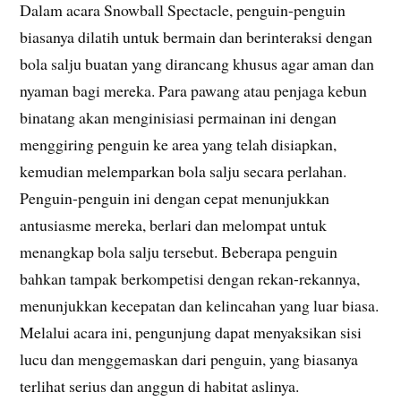
Dalam acara Snowball Spectacle, penguin-penguin
biasanya dilatih untuk bermain dan berinteraksi dengan
bola salju buatan yang dirancang khusus agar aman dan
nyaman bagi mereka. Para pawang atau penjaga kebun
binatang akan menginisiasi permainan ini dengan
menggiring penguin ke area yang telah disiapkan,
kemudian melemparkan bola salju secara perlahan.
Penguin-penguin ini dengan cepat menunjukkan
antusiasme mereka, berlari dan melompat untuk
menangkap bola salju tersebut. Beberapa penguin
bahkan tampak berkompetisi dengan rekan-rekannya,
menunjukkan kecepatan dan kelincahan yang luar biasa.
Melalui acara ini, pengunjung dapat menyaksikan sisi
lucu dan menggemaskan dari penguin, yang biasanya
terlihat serius dan anggun di habitat aslinya.