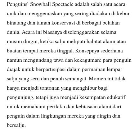
Penguins’ Snowball Spectacle adalah salah satu acara
unik dan menggemaskan yang sering diadakan di kebun
binatang dan taman konservasi di berbagai belahan
dunia. Acara ini biasanya diselenggarakan selama
musim dingin, ketika salju meliputi habitat alami atau
buatan tempat mereka tinggal. Konsepnya sederhana
namun mengundang tawa dan kekaguman: para penguin
diajak untuk berpartisipasi dalam permainan lempar
salju yang seru dan penuh semangat. Momen ini tidak
hanya menjadi tontonan yang menghibur bagi
pengunjung, tetapi juga menjadi kesempatan edukatif
untuk memahami perilaku dan kebiasaan alami dari
penguin dalam lingkungan mereka yang dingin dan
bersalju.