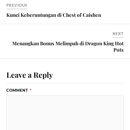
PREVIOUS
Kunci Keberuntungan di Chest of Caishen
NEXT
Menangkan Bonus Melimpah di Dragon King Hot
Pots
Leave a Reply
COMMENT
*