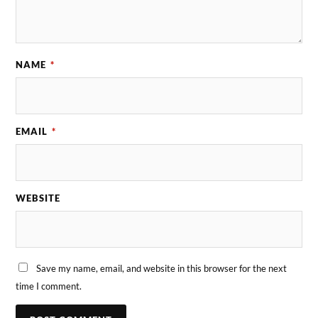
NAME
*
EMAIL
*
WEBSITE
Save my name, email, and website in this browser for the next
time I comment.