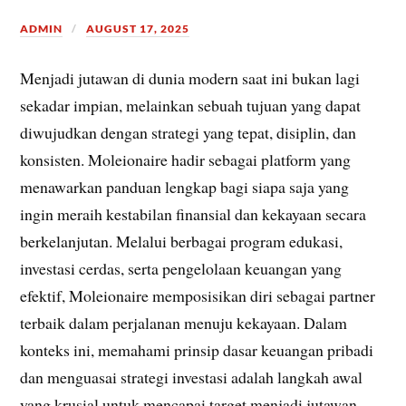
ADMIN
AUGUST 17, 2025
Menjadi jutawan di dunia modern saat ini bukan lagi
sekadar impian, melainkan sebuah tujuan yang dapat
diwujudkan dengan strategi yang tepat, disiplin, dan
konsisten. Moleionaire hadir sebagai platform yang
menawarkan panduan lengkap bagi siapa saja yang
ingin meraih kestabilan finansial dan kekayaan secara
berkelanjutan. Melalui berbagai program edukasi,
investasi cerdas, serta pengelolaan keuangan yang
efektif, Moleionaire memposisikan diri sebagai partner
terbaik dalam perjalanan menuju kekayaan. Dalam
konteks ini, memahami prinsip dasar keuangan pribadi
dan menguasai strategi investasi adalah langkah awal
yang krusial untuk mencapai target menjadi jutawan.