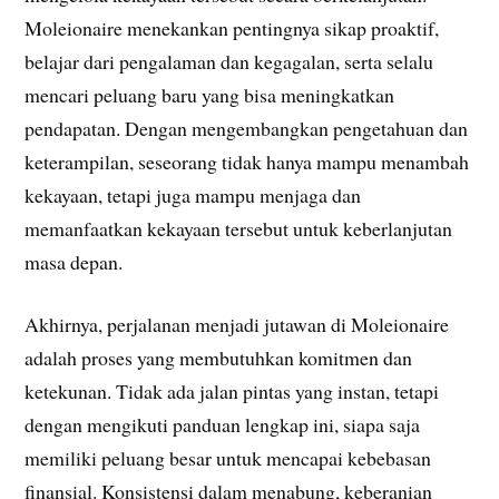
Moleionaire menekankan pentingnya sikap proaktif,
belajar dari pengalaman dan kegagalan, serta selalu
mencari peluang baru yang bisa meningkatkan
pendapatan. Dengan mengembangkan pengetahuan dan
keterampilan, seseorang tidak hanya mampu menambah
kekayaan, tetapi juga mampu menjaga dan
memanfaatkan kekayaan tersebut untuk keberlanjutan
masa depan.
Akhirnya, perjalanan menjadi jutawan di Moleionaire
adalah proses yang membutuhkan komitmen dan
ketekunan. Tidak ada jalan pintas yang instan, tetapi
dengan mengikuti panduan lengkap ini, siapa saja
memiliki peluang besar untuk mencapai kebebasan
finansial. Konsistensi dalam menabung, keberanian