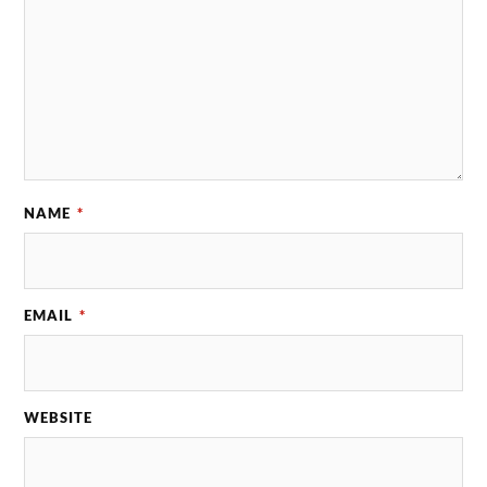
NAME
*
EMAIL
*
WEBSITE