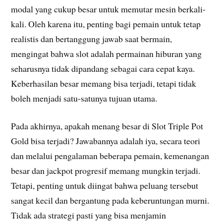
modal yang cukup besar untuk memutar mesin berkali-
kali. Oleh karena itu, penting bagi pemain untuk tetap
realistis dan bertanggung jawab saat bermain,
mengingat bahwa slot adalah permainan hiburan yang
seharusnya tidak dipandang sebagai cara cepat kaya.
Keberhasilan besar memang bisa terjadi, tetapi tidak
boleh menjadi satu-satunya tujuan utama.
Pada akhirnya, apakah menang besar di Slot Triple Pot
Gold bisa terjadi? Jawabannya adalah iya, secara teori
dan melalui pengalaman beberapa pemain, kemenangan
besar dan jackpot progresif memang mungkin terjadi.
Tetapi, penting untuk diingat bahwa peluang tersebut
sangat kecil dan bergantung pada keberuntungan murni.
Tidak ada strategi pasti yang bisa menjamin