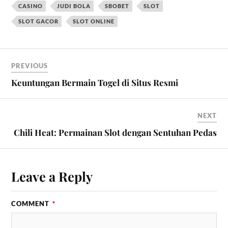
CASINO
JUDI BOLA
SBOBET
SLOT
SLOT GACOR
SLOT ONLINE
PREVIOUS
Keuntungan Bermain Togel di Situs Resmi
NEXT
Chili Heat: Permainan Slot dengan Sentuhan Pedas
Leave a Reply
COMMENT
*