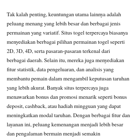
Tak kalah penting, keuntungan utama lainnya adalah
peluang menang yang lebih besar dan berbagai jenis
permainan yang variatif. Situs togel terpercaya biasanya
menyediakan berbagai pilihan permainan togel seperti
2D, 3D, 4D, serta pasaran-pasaran terkenal dari
berbagai daerah. Selain itu, mereka juga menyediakan
fitur statistik, data pengeluaran, dan analisis yang
membantu pemain dalam mengambil keputusan taruhan
yang lebih akurat. Banyak situs terpercaya juga
menawarkan bonus dan promosi menarik seperti bonus
deposit, cashback, atau hadiah mingguan yang dapat
meningkatkan modal taruhan. Dengan berbagai fitur dan
layanan ini, peluang kemenangan menjadi lebih besar
dan pengalaman bermain menjadi semakin