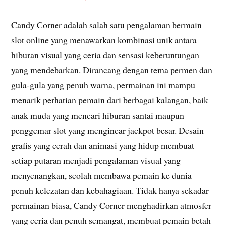
Candy Corner adalah salah satu pengalaman bermain
slot online yang menawarkan kombinasi unik antara
hiburan visual yang ceria dan sensasi keberuntungan
yang mendebarkan. Dirancang dengan tema permen dan
gula-gula yang penuh warna, permainan ini mampu
menarik perhatian pemain dari berbagai kalangan, baik
anak muda yang mencari hiburan santai maupun
penggemar slot yang mengincar jackpot besar. Desain
grafis yang cerah dan animasi yang hidup membuat
setiap putaran menjadi pengalaman visual yang
menyenangkan, seolah membawa pemain ke dunia
penuh kelezatan dan kebahagiaan. Tidak hanya sekadar
permainan biasa, Candy Corner menghadirkan atmosfer
yang ceria dan penuh semangat, membuat pemain betah