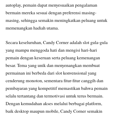
autoplay, pemain dapat menyesuaikan pengalaman
bermain mereka sesuai dengan preferensi masing-
masing, sehingga semakin meningkatkan peluang untuk
memenangkan hadiah utama.
Secara keseluruhan, Candy Corner adalah slot gula-gula
yang mampu menggoda hati dan mengisi hari-hari
pemain dengan keseruan serta peluang kemenangan
besar. Tema yang unik dan menyenangkan membuat
permainan ini berbeda dari slot konvensional yang
cenderung monoton, sementara fitur-fitur canggih dan
pembayaran yang kompetitif memastikan bahwa pemain
selalu tertantang dan termotivasi untuk terus bermain.
Dengan kemudahan akses melalui berbagai platform,
baik desktop maupun mobile, Candy Corner semakin