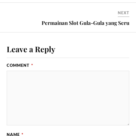
NEXT
Permainan Slot Gula-Gula yang Seru
Leave a Reply
COMMENT
*
NAME
*